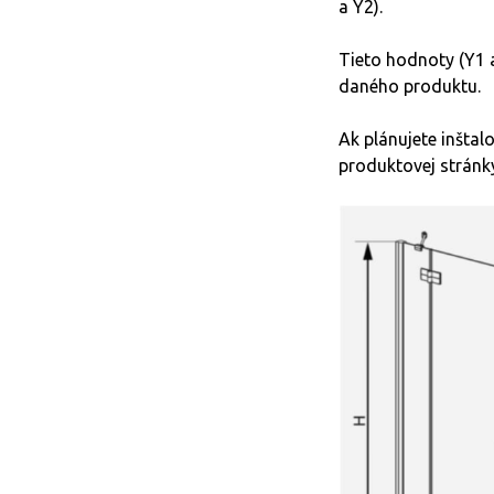
a Y2).
Tieto hodnoty (Y1 a
daného produktu.
Ak plánujete inštal
produktovej strán