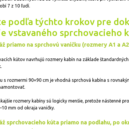
bí 7 z 10 ľudí.
e podľa týchto krokov pre do
ie vstavaného sprchovacieho k
ž priamo na sprchovú vaničku (rozmery A1 a A2
acích kútov navrhujú rozmery kabín na základe štandardných 
.
ku s rozmermi 90×90 cm je vhodná sprchová kabína s rovnaký
namontovať.
ajšie rozmery kabíny sú logicky menšie, pretože nástenné prof
5–10 mm od okraja vaničky.
ž sprchovacieho kúta priamo na podlahu, po okr