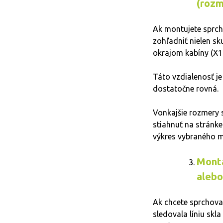
(rozm
Ak montujete sprch
zohľadniť nielen s
okrajom kabíny (X1 
Táto vzdialenosť je
dostatočne rovná.
Vonkajšie rozmery 
stiahnuť na stránke
výkres vybraného m
Montá
alebo
Ak chcete sprchovac
sledovala líniu skl