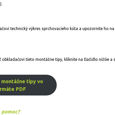
).
čovi technický výkres sprchovacieho kúta a upozornite ho n
bkladačovi tieto montážne tipy, kliknite na tlačidlo nižšie a st
 montážne tipy vo
ormáte PDF
e pomoc?