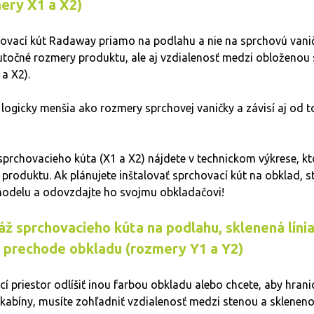
ery X1 a X2)
ovací kút Radaway priamo na podlahu a nie na sprchovú vani
kutočné rozmery produktu, ale aj vzdialenosť medzi obloženou
a X2).
 logicky menšia ako rozmery sprchovej vaničky a závisí aj od to
sprchovacieho kúta (X1 a X2) nájdete v technickom výkrese, kt
 produktu. Ak plánujete inštalovať sprchovací kút na obklad, st
odelu a odovzdajte ho svojmu obkladačovi!
ž sprchovacieho kúta na podlahu, sklenená línia
 prechode obkladu (rozmery Y1 a Y2)
í priestor odlíšiť inou farbou obkladu alebo chcete, aby hran
a kabíny, musíte zohľadniť vzdialenosť medzi stenou a skleneno