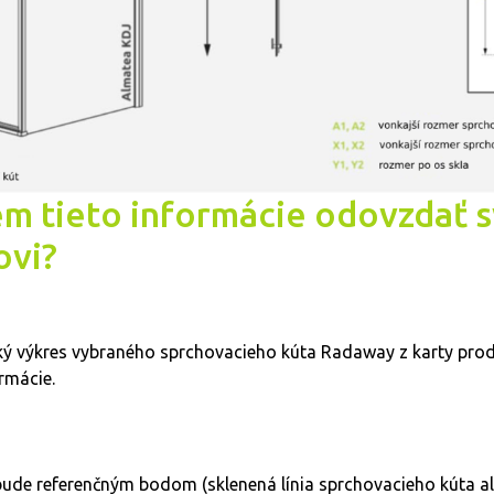
m tieto informácie odovzdať 
ovi?
ický výkres vybraného sprchovacieho kúta Radaway z karty prod
ormácie.
bude referenčným bodom (sklenená línia sprchovacieho kúta al