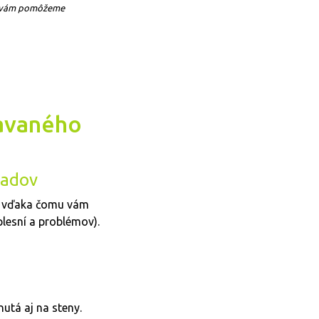
my vám pomôžeme
tavaného
ladov
u, vďaka čomu vám
plesní a problémov).
nutá aj na steny.