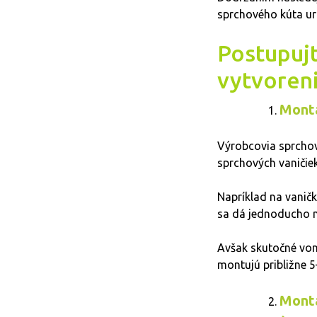
sprchového kúta uro
Postupujt
vytvoren
Montá
Výrobcovia sprchov
sprchových vaničiek
Napríklad na vanič
sa dá jednoducho 
Avšak skutočné vonk
montujú približne 
Montá