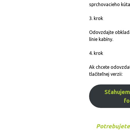
sprchovacieho kúta
3. krok
Odovzdajte obklada
línie kabíny.
4. krok
Ak chcete odovzdať o
tlačiteľnej verzii:
Sťahujem
f
Potrebujet