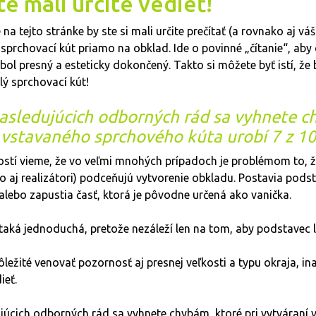
te mali určite vedieť!
a tejto stránke by ste si mali určite prečítať (a rovnako aj váš 
 sprchovací kút priamo na obklad. Ide o povinné „čítanie“, ab
ol presný a esteticky dokončený. Takto si môžete byť istí, že
ý sprchovací kút!
sledujúcich odborných rád sa vyhnete c
í vstavaného sprchového kúta urobí 7 z 10 
stí vieme, že vo veľmi mnohých prípadoch je problémom to, že
sto aj realizátori) podceňujú vytvorenie obkladu. Postavia pods
alebo zapustia časť, ktorá je pôvodne určená ako vanička.
e taká jednoduchá, pretože nezáleží len na tom, aby podstavec 
ôležité venovať pozornosť aj presnej veľkosti a typu okraja, in
ieť.
úcich odborných rád sa vyhnete chybám, ktoré pri vytváraní