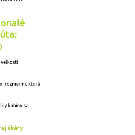
konalé
úta:
)
veľkostí
mi rozmermi, ktorá
ily kabíny sa
aj škáry