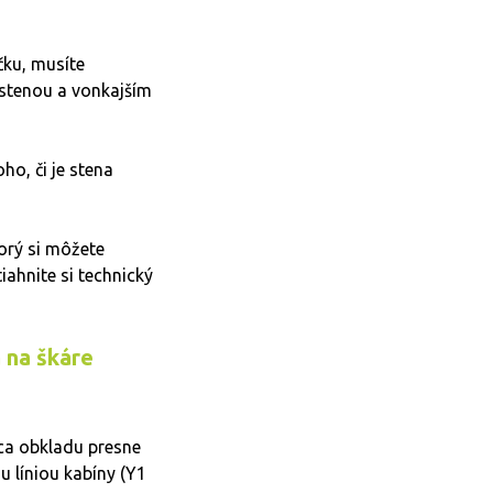
čku, musíte
 stenou a vonkajším
ho, či je stena
orý si môžete
iahnite si technický
 na škáre
ica obkladu presne
u líniou kabíny (Y1