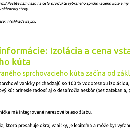
mermi? Pošlite nám názov a číslo produktu vybraného sprchovacieho kúta a 
 sklenenej steny.
esa: info@radaway.hu
informácie: Izolácia a cena vs
ho kúta
avaného sprchovacieho kúta začína od zák
sprchové vaničky prichádzajú so 100 % vodotesnou izolácio
vý kút prinesie radosť aj o desaťročia neskôr (bez zatekania, 
ička má integrované nerezové teleso žľabu.
ia, ktorá presahuje okraj vaničky, je lepiteľná a môže byť vyťah