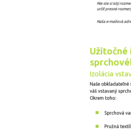
Nie ste si istý roz
určiť presné rozmery
Naša e-mailová adr
Užitočné 
sprchové
Izolácia vst
Naše obkladateľné 
váš vstavaný sprcho
Okrem toho:
Sprchová van
Pružná textíl