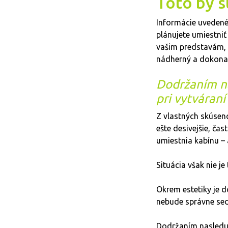
Toto by s
Informácie uvedené n
plánujete umiestniť
vašim predstavám, b
nádherný a dokonal
Dodržaním na
pri vytváran
Z vlastných skúseno
ešte desivejšie, ča
umiestnia kabínu – 
Situácia však nie j
Okrem estetiky je d
nebude správne sed
Dodržaním nasleduj