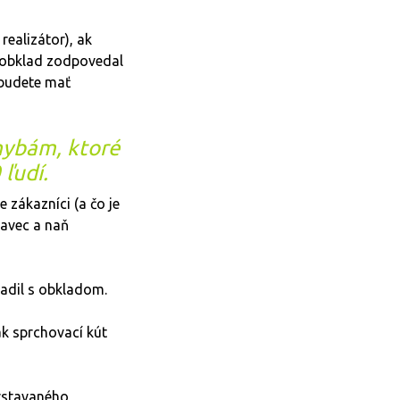
realizátor), ak
y obklad zodpovedal
 budete mať
hybám, ktoré
ľudí.
 zákazníci (a čo je
tavec a naň
ladil s obkladom.
ak sprchovací kút
 vstavaného