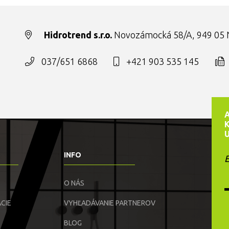
Hidrotrend s.r.o.
Novozámocká 58/A, 949 05 N
037/651 6868
+421 903 535 145
INFO
E
O NÁS
CIE
VYHĽADÁVANIE PARTNEROV
BLOG