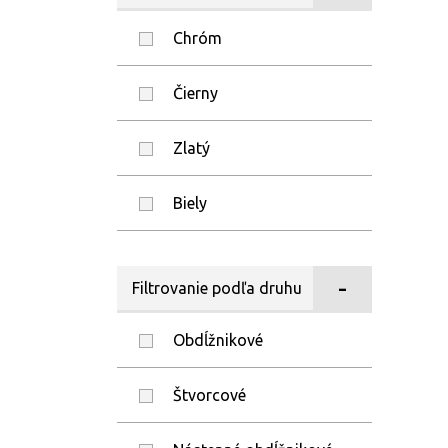
Fabrik
Chróm
Čierny
Zlatý
Biely
Filtrovanie podľa druhu
Obdĺžnikové
Štvorcové