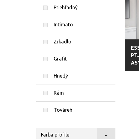
Priehľadný
Intimato
Zrkadlo
ES
PT
Grafit
AS
Hnedý
Rám
Továreň
Satén
Farba profilu