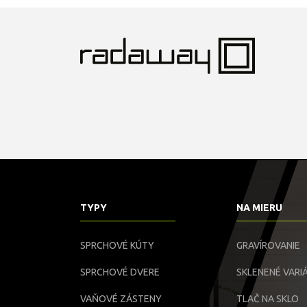
1200x800
TYPY
NA MIERU
SPRCHOVÉ KÚTY
GRAVÍROVANIE
SPRCHOVÉ DVERE
SKLENENÉ VARIÁ
VAŇOVÉ ZÁSTENY
TLAČ NA SKLO