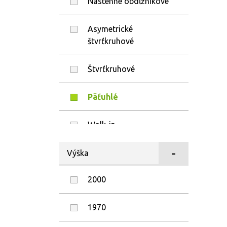
Nástenné obdĺžnikové
Asymetrické
štvrťkruhové
Štvrťkruhové
Päťuhlé
Walk-in
Štvrťkruhový k stene
Výška
2000
1970