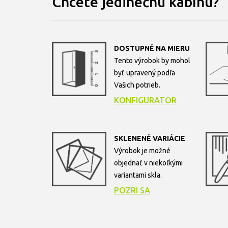
Chcete jedinečnú kabínu?
DOSTUPNÉ NA MIERU
Tento výrobok by mohol
byť upravený podľa
Vašich potrieb.
KONFIGURATOR
SKLENENÉ VARIÁCIE
Výrobok je možné
objednať v niekoľkými
variantami skla.
POZRI SA