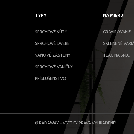
TYPY
NA MIERU
SPRCHOVÉ KÚTY
GRAVÍROVANIE
SPRCHOVÉ DVERE
SKLENENÉ VARIÁ
VAŇOVÉ ZÁSTENY
TLAČ NA SKLO
SPRCHOVÉ VANIČKY
PRÍSLUŠENSTVO
© RADAWAY – VŠETKY PRÁVA VYHRADENÉ!