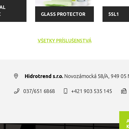
AL
C
GLASS PROTECTOR
5SL1
VŠETKY PRÍSLUŠENSTVÁ
Hidrotrend s.r.o.
Novozámocká 58/A, 949 05 N
037/651 6868
+421 903 535 145