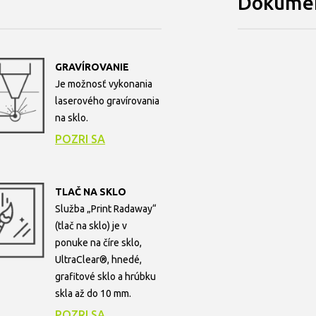
Dokumen
GRAVÍROVANIE
Je možnosť vykonania
laserového gravírovania
na sklo.
POZRI SA
TLAČ NA SKLO
Služba „Print Radaway“
(tlač na sklo) je v
ponuke na číre sklo,
UltraClear®, hnedé,
grafitové sklo a hrúbku
skla až do 10 mm.
POZRI SA