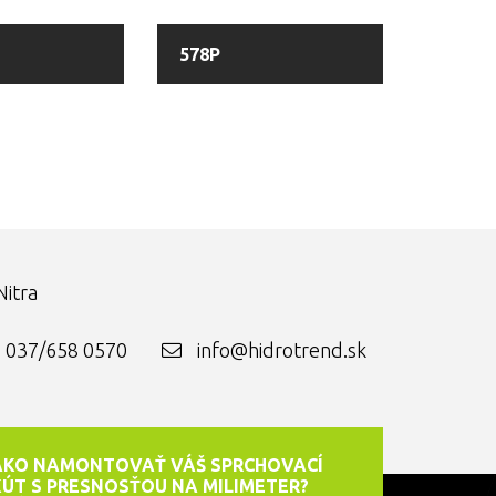
578P
itra
037/658 0570
info@hidrotrend.sk
AKO NAMONTOVAŤ VÁŠ SPRCHOVACÍ
KÚT S PRESNOSŤOU NA MILIMETER?