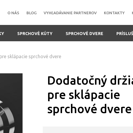
O NÁS
BLOG
VYHĽADÁVANIE PARTNEROV
KONTAKTY
KY
SPRCHOVÉ KÚTY
SPRCHOVÉ DVERE
PRÍSLU
pre sklápacie sprchové dvere
Dodatočný drži
pre sklápacie
sprchové dvere