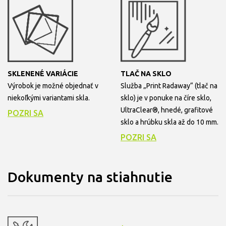
SKLENENÉ VARIÁCIE
TLAČ NA SKLO
Výrobok je možné objednať v
Služba „Print Radaway“ (tlač na
niekoľkými variantami skla.
sklo) je v ponuke na číre sklo,
UltraClear®, hnedé, grafitové
POZRI SA
sklo a hrúbku skla až do 10 mm.
POZRI SA
Dokumenty na stiahnutie