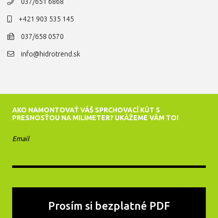
037/651 6868
+421 903 535 145
037/658 0570
info@hidrotrend.sk
AKO NAMONTOVAŤ VÁŠ SPRCHOVACÍ KÚT S
PRESNOSŤOU NA MILIMETER? UKÁŽEME VÁM TO!
Email