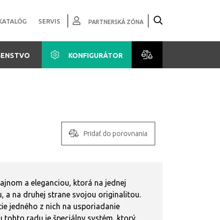
KATALÓG
SERVIS
PARTNERSKÁ ZÓNA
ŠENSTVO
KONFIGURÁTOR
Pridať do porovnania
jnom a eleganciou, ktorá na jednej
, a na druhej strane svojou originalitou.
e jedného z nich na usporiadanie
tohto radu je špeciálny systém, ktorý