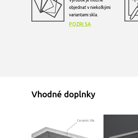
Výrobok je možné
objednať v niekoľkými
variantami skla.
POZRI SA
Vhodné doplnky