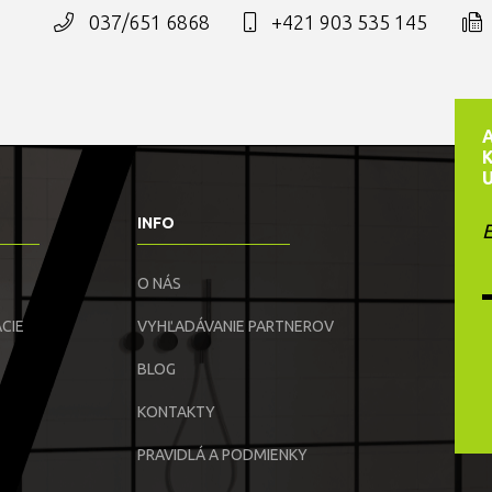
037/651 6868
+421 903 535 145
INFO
E
O NÁS
CIE
VYHĽADÁVANIE PARTNEROV
BLOG
KONTAKTY
PRAVIDLÁ A PODMIENKY