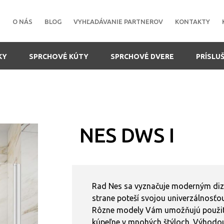
O NÁS
BLOG
VYHĽADÁVANIE PARTNEROV
KONTAKTY
KY
SPRCHOVÉ KÚTY
SPRCHOVÉ DVERE
PRÍSLU
NES DWS I
Rad Nes sa vyznačuje moderným diza
strane poteší svojou univerzálnosťou
Rôzne modely Vám umožňujú použiti
kúpeľne v mnohých štýloch. Výhodou 