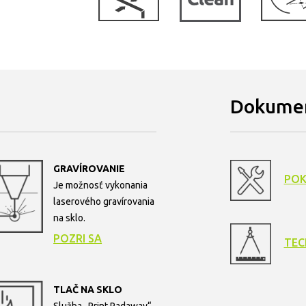
Dokumen
GRAVÍROVANIE
POK
Je možnosť vykonania
laserového gravírovania
na sklo.
POZRI SA
TEC
TLAČ NA SKLO