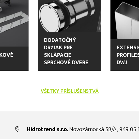
DODATOČNÝ
DRŽIAK PRE
EXTENS
OKOVÉ
SKLÁPACIE
PROFILES
SPRCHOVÉ DVERE
DWJ
VŠETKY PRÍSLUŠENSTVÁ
Hidrotrend s.r.o.
Novozámocká 58/A, 949 05 N