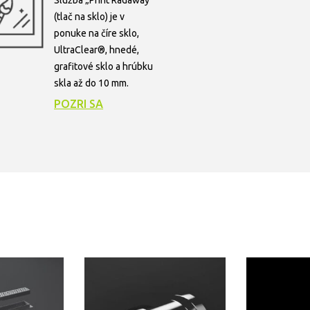
Služba „Print Radaway“
(tlač na sklo) je v
ponuke na číre sklo,
UltraClear®, hnedé,
grafitové sklo a hrúbku
skla až do 10 mm.
POZRI SA