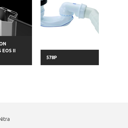
ION
 EOS II
578P
itra