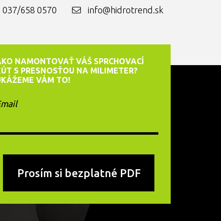
037/658 0570
info@hidrotrend.sk
AKO NAMONTOVAŤ VÁŠ SPRCHOVACÍ
KÚT S PRESNOSŤOU NA MILIMETER?
UKÁŽEME VÁM TO!
mail