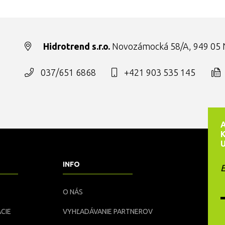
Hidrotrend s.r.o.
Novozámocká 58/A, 949 05 N
037/651 6868
+421 903 535 145
INFO
E
O NÁS
CIE
VYHĽADÁVANIE PARTNEROV