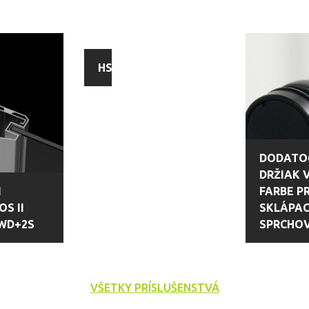
HS1
DODATO
DRŽIAK 
N
FARBE P
OS II
SKLÁPAC
WD+2S
SPRCHOV
VŠETKY PRÍSLUŠENSTVÁ