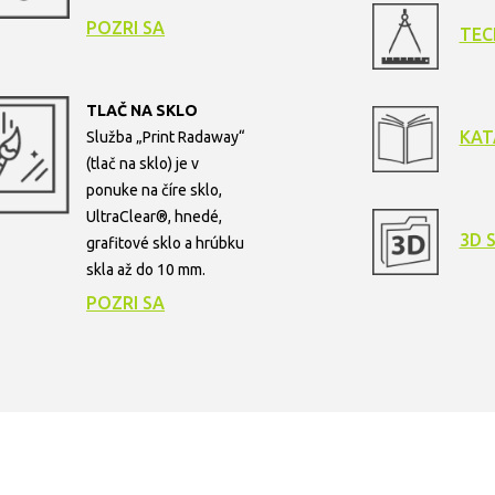
POZRI SA
TEC
TLAČ NA SKLO
KAT
Služba „Print Radaway“
(tlač na sklo) je v
ponuke na číre sklo,
UltraClear®, hnedé,
3D 
grafitové sklo a hrúbku
skla až do 10 mm.
POZRI SA