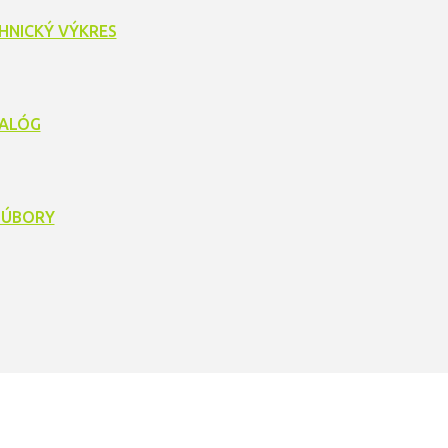
HNICKÝ VÝKRES
ALÓG
SÚBORY