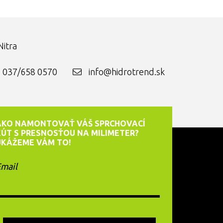
itra
037/658 0570
info@hidrotrend.sk
AKO NAMONTOVAŤ VÁŠ SPRCHOVACÍ
KÚT S PRESNOSŤOU NA MILIMETER?
UKÁŽEME VÁM TO!
mail