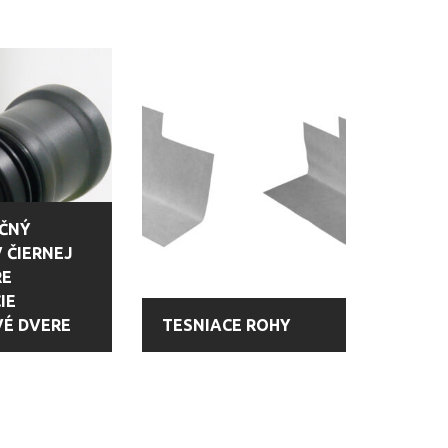
ČNÝ
V ČIERNEJ
RE
IE
É DVERE
TESNIACE ROHY