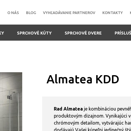
O NÁS
BLOG
VYHĽADÁVANIE PARTNEROV
KONTAKTY
KY
SPRCHOVÉ KÚTY
SPRCHOVÉ DVERE
PRÍSLU
Almatea KDD
Rad Almatea
je kombináciou pevné
produktovým dizajnom. Vynikajúci v
chrómovým detailom, vytvárajúc har
dodávajú Vašej kúpeľni jedinečný štýl