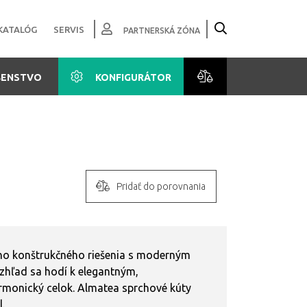
KATALÓG
SERVIS
PARTNERSKÁ ZÓNA
ŠENSTVO
KONFIGURÁTOR
Pridať do porovnania
ho konštrukčného riešenia s moderným
zhľad sa hodí k elegantným,
monický celok. Almatea sprchové kúty
.