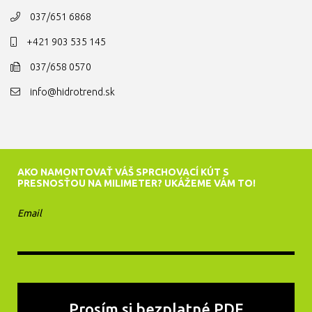
037/651 6868
+421 903 535 145
037/658 0570
info@hidrotrend.sk
AKO NAMONTOVAŤ VÁŠ SPRCHOVACÍ KÚT S
PRESNOSŤOU NA MILIMETER? UKÁŽEME VÁM TO!
Email