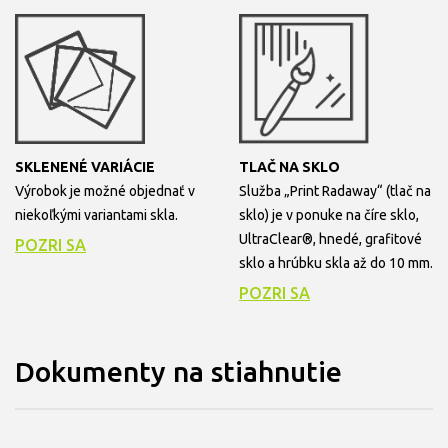
SKLENENÉ VARIÁCIE
TLAČ NA SKLO
Výrobok je možné objednať v
Služba „Print Radaway“ (tlač na
niekoľkými variantami skla.
sklo) je v ponuke na číre sklo,
UltraClear®, hnedé, grafitové
POZRI SA
sklo a hrúbku skla až do 10 mm.
POZRI SA
Dokumenty na stiahnutie