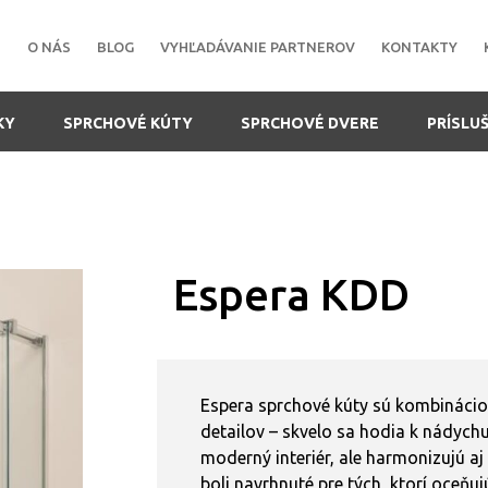
O NÁS
BLOG
VYHĽADÁVANIE PARTNEROV
KONTAKTY
KY
SPRCHOVÉ KÚTY
SPRCHOVÉ DVERE
PRÍSLU
Espera KDD
Espera sprchové kúty sú kombinácio
detailov – skvelo sa hodia k nádychu
moderný interiér, ale harmonizujú aj
boli navrhnuté pre tých, ktorí oceňu