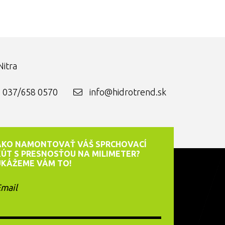
itra
037/658 0570
info@hidrotrend.sk
AKO NAMONTOVAŤ VÁŠ SPRCHOVACÍ
KÚT S PRESNOSŤOU NA MILIMETER?
UKÁŽEME VÁM TO!
mail