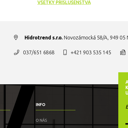
VŠETKY PRÍSLUŠENSTVÁ
Hidrotrend s.r.o.
Novozámocká 58/A, 949 05 N
037/651 6868
+421 903 535 145
INFO
E
O NÁS