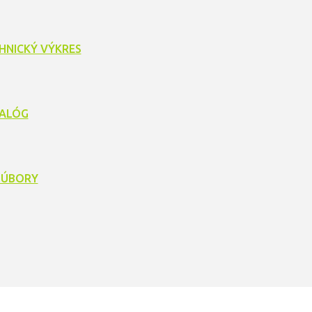
HNICKÝ VÝKRES
ALÓG
SÚBORY