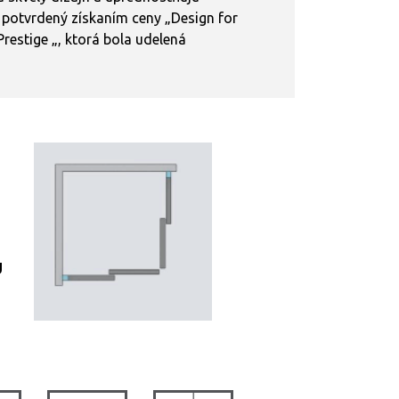
l potvrdený získaním ceny „Design for
restige „, ktorá bola udelená
U