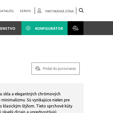
KATALÓG
SERVIS
PARTNERSKÁ ZÓNA
ŠENSTVO
KONFIGURÁTOR
Pridať do porovnania
u skla a elegantných chrómových
 minimalizmu. Sú vynikajúce nielen pre
 s klasickým štýlom. Tieto sprchové kúty
jú skvelý dizajn a uprednostňujú