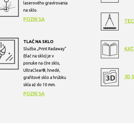
laserového gravírovania
na sklo.
POZRI SA
TEC
TLAČ NA SKLO
KAT
Služba „Print Radaway“
(tlač na sklo) je v
ponuke na číre sklo,
UltraClear®, hnedé,
3D 
grafitové sklo a hrúbku
skla až do 10 mm.
POZRI SA