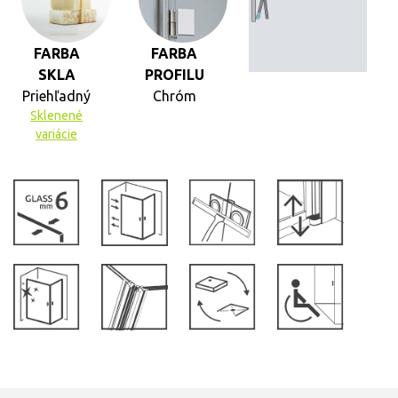
FARBA
FARBA
SKLA
PROFILU
Priehľadný
Chróm
Sklenené
variácie