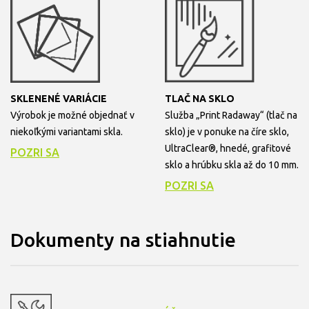
SKLENENÉ VARIÁCIE
TLAČ NA SKLO
Výrobok je možné objednať v
Služba „Print Radaway“ (tlač na
niekoľkými variantami skla.
sklo) je v ponuke na číre sklo,
UltraClear®, hnedé, grafitové
POZRI SA
sklo a hrúbku skla až do 10 mm.
POZRI SA
Dokumenty na stiahnutie