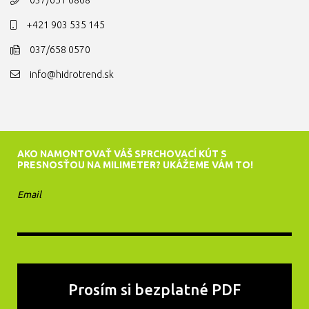
+421 903 535 145
037/658 0570
info@hidrotrend.sk
AKO NAMONTOVAŤ VÁŠ SPRCHOVACÍ KÚT S
PRESNOSŤOU NA MILIMETER? UKÁŽEME VÁM TO!
Email