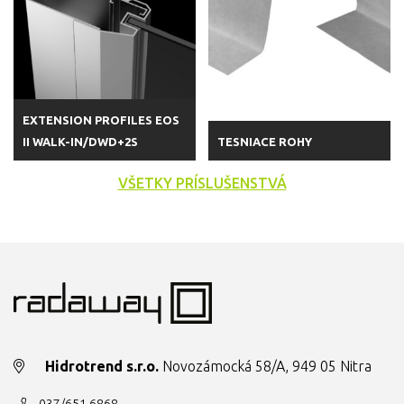
EXTENSION PROFILES EOS
II WALK-IN/DWD+2S
TESNIACE ROHY
VŠETKY PRÍSLUŠENSTVÁ
Hidrotrend s.r.o.
Novozámocká 58/A, 949 05 Nitra
037/651 6868