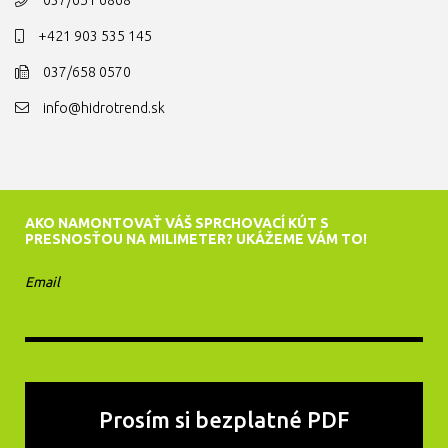
+421 903 535 145
037/658 0570
info@hidrotrend.sk
AKO NAMONTOVAŤ VÁŠ SPRCHOVACÍ KÚT S
PRESNOSŤOU NA MILIMETER? UKÁŽEME VÁM TO!
Email