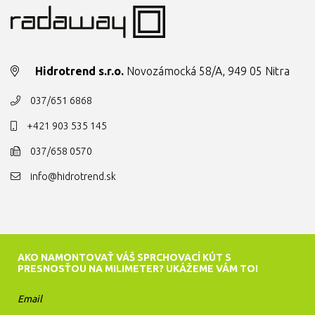
Hidrotrend s.r.o.
Novozámocká 58/A, 949 05 Nitra
037/651 6868
+421 903 535 145
037/658 0570
info@hidrotrend.sk
AKO NAMONTOVAŤ VÁŠ SPRCHOVACÍ KÚT S
PRESNOSŤOU NA MILIMETER? UKÁŽEME VÁM TO!
Email