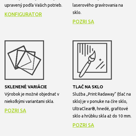
upravený podľa Vašich potrieb.
laserového gravírovania na
sklo.
KONFIGURATOR
POZRI SA
SKLENENÉ VARIÁCIE
TLAČ NA SKLO
Výrobok je možné objednať v
Služba „Print Radaway“ (tlač na
niekoľkými variantami skla.
sklo) je v ponuke na číre sklo,
UltraClear®, hnedé, grafitové
POZRI SA
sklo a hrúbku skla až do 10 mm.
POZRI SA