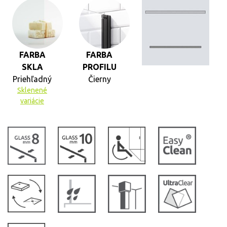
FARBA
FARBA
SKLA
PROFILU
Priehľadný
Čierny
Sklenené
variácie