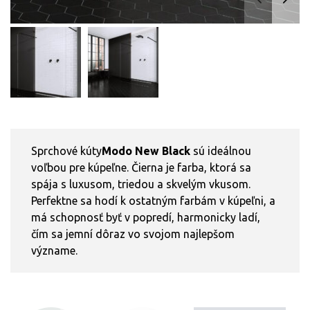
Sprchové kúty
Modo New Black
sú ideálnou
voľbou pre kúpeľne. Čierna je farba, ktorá sa
spája s luxusom, triedou a skvelým vkusom.
Perfektne sa hodí k ostatným farbám v kúpeľni, a
má schopnosť byť v popredí, harmonicky ladí,
čím sa jemní dôraz vo svojom najlepšom
význame.