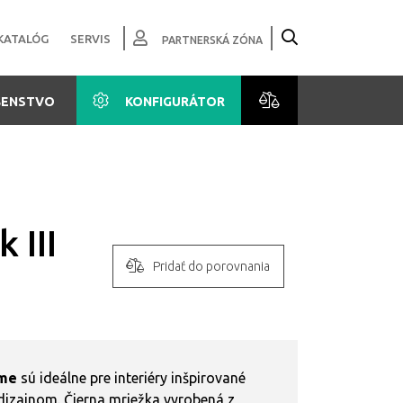
KATALÓG
SERVIS
PARTNERSKÁ ZÓNA
ŠENSTVO
KONFIGURÁTOR
 III
Pridať do porovnania
ame
sú ideálne pre interiéry inšpirované
dizajnom. Čierna mriežka vyrobená z