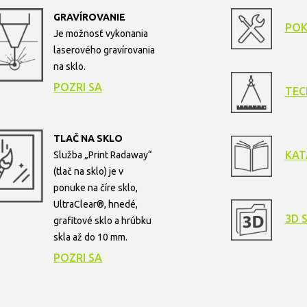
GRAVÍROVANIE
POK
Je možnosť vykonania
laserového gravírovania
na sklo.
POZRI SA
TEC
TLAČ NA SKLO
KAT
Služba „Print Radaway“
(tlač na sklo) je v
ponuke na číre sklo,
UltraClear®, hnedé,
3D 
grafitové sklo a hrúbku
skla až do 10 mm.
POZRI SA