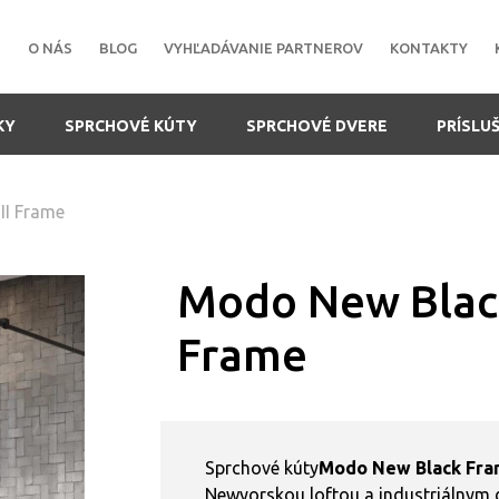
O NÁS
BLOG
VYHĽADÁVANIE PARTNEROV
KONTAKTY
KY
SPRCHOVÉ KÚTY
SPRCHOVÉ DVERE
PRÍSLU
II Frame
Modo New Black
Frame
Sprchové kúty
Modo New Black Fr
Newyorskou loftou a industriálnym 