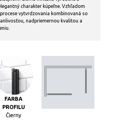
 elegantný charakter kúpeľne. Vzhľadom
 v procese vytvrdzovania kombinovaná so
vanlivosťou, nadpriemernou kvalitou a
eniu.
FARBA
PROFILU
Čierny