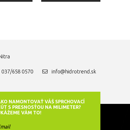
itra
037/658 0570
info@hidrotrend.sk
AKO NAMONTOVAŤ VÁŠ SPRCHOVACÍ
KÚT S PRESNOSŤOU NA MILIMETER?
UKÁŽEME VÁM TO!
mail