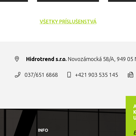
VŠETKY PRÍSLUŠENSTVÁ
Hidrotrend s.r.o.
Novozámocká 58/A, 949 05 N
037/651 6868
+421 903 535 145
INFO
E