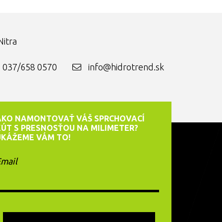
itra
037/658 0570
info@hidrotrend.sk
AKO NAMONTOVAŤ VÁŠ SPRCHOVACÍ
KÚT S PRESNOSŤOU NA MILIMETER?
UKÁŽEME VÁM TO!
mail