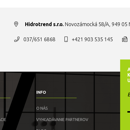
Hidrotrend s.r.o.
Novozámocká 58/A, 949 05 N
037/651 6868
+421 903 535 145
INFO
E
O NÁS
CIE
VYHĽADÁVANIE PARTNEROV