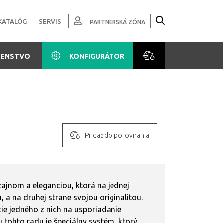
KATALÓG
SERVIS
PARTNERSKÁ ZÓNA
ŠENSTVO
KONFIGURÁTOR
Pridať do porovnania
jnom a eleganciou, ktorá na jednej
, a na druhej strane svojou originalitou.
e jedného z nich na usporiadanie
tohto radu je špeciálny systém, ktorý