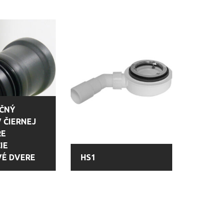
ČNÝ
V ČIERNEJ
RE
IE
É DVERE
HS1