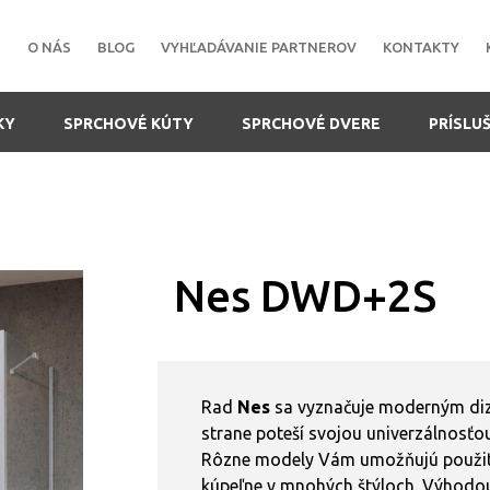
O NÁS
BLOG
VYHĽADÁVANIE PARTNEROV
KONTAKTY
KY
SPRCHOVÉ KÚTY
SPRCHOVÉ DVERE
PRÍSLU
Nes DWD+2S
Rad
Nes
sa vyznačuje moderným diza
strane poteší svojou univerzálnosťou
Rôzne modely Vám umožňujú použiti
kúpeľne v mnohých štýloch. Výhodou 