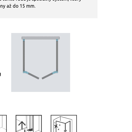
eny až do 15 mm.
U