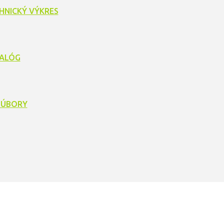
HNICKÝ VÝKRES
ALÓG
SÚBORY