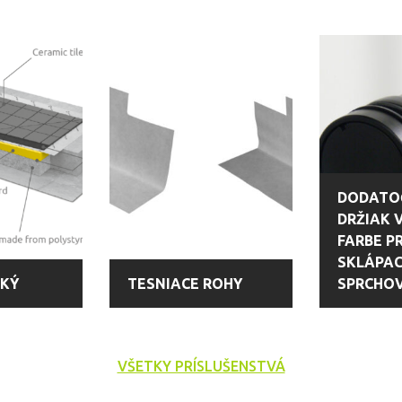
DODATO
DRŽIAK 
FARBE P
SKLÁPAC
CKÝ
TESNIACE ROHY
SPRCHOV
VŠETKY PRÍSLUŠENSTVÁ