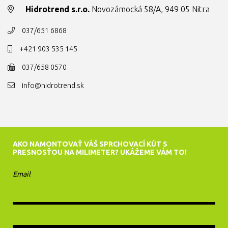
Hidrotrend s.r.o.
Novozámocká 58/A, 949 05 Nitra
037/651 6868
+421 903 535 145
037/658 0570
info@hidrotrend.sk
AKO NAMONTOVAŤ VÁŠ SPRCHOVACÍ KÚT S
PRESNOSŤOU NA MILIMETER? UKÁŽEME VÁM TO!
Email