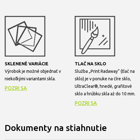
SKLENENÉ VARIÁCIE
TLAČ NA SKLO
Výrobok je možné objednať v
Služba „Print Radaway“ (tlač na
niekoľkými variantami skla.
sklo) je v ponuke na číre sklo,
UltraClear®, hnedé, grafitové
POZRI SA
sklo a hrúbku skla až do 10 mm.
POZRI SA
Dokumenty na stiahnutie