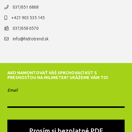
037/651 6868
+421 903 535 145
037/658 0570
info@hidrotrend.sk
AKO NAMONTOVAŤ VÁŠ SPRCHOVACÍ KÚT S
PRESNOSŤOU NA MILIMETER? UKÁŽEME VÁM TO!
Email