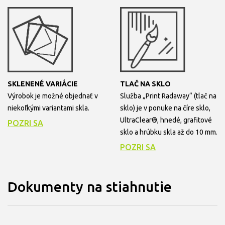
SKLENENÉ VARIÁCIE
TLAČ NA SKLO
Výrobok je možné objednať v
Služba „Print Radaway“ (tlač na
niekoľkými variantami skla.
sklo) je v ponuke na číre sklo,
UltraClear®, hnedé, grafitové
POZRI SA
sklo a hrúbku skla až do 10 mm.
POZRI SA
Dokumenty na stiahnutie