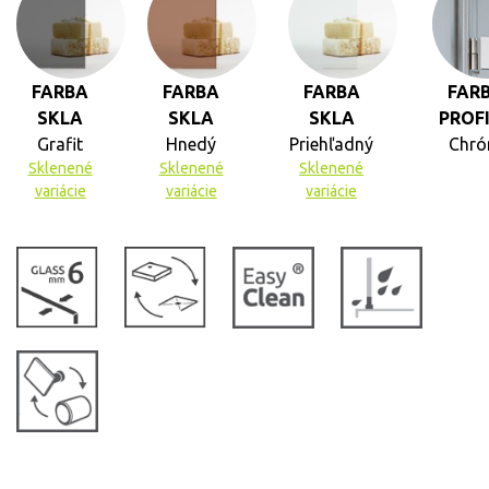
FARBA
FARBA
FARBA
FAR
SKLA
SKLA
SKLA
PROF
Grafit
Hnedý
Priehľadný
Chr
Sklenené
Sklenené
Sklenené
variácie
variácie
variácie