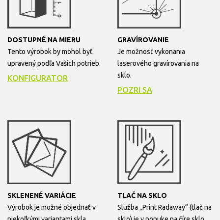
DOSTUPNÉ NA MIERU
GRAVÍROVANIE
Tento výrobok by mohol byť
Je možnosť vykonania
upravený podľa Vašich potrieb.
laserového gravírovania na
sklo.
KONFIGURATOR
POZRI SA
SKLENENÉ VARIÁCIE
TLAČ NA SKLO
Výrobok je možné objednať v
Služba „Print Radaway“ (tlač na
niekoľkými variantami skla.
sklo) je v ponuke na číre sklo,