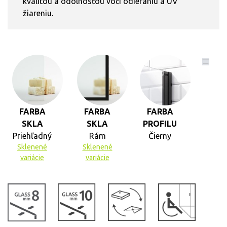
kvalitou a odolnosťou voči odieraniu a UV
žiareniu.
FARBA
FARBA
FARBA
SKLA
SKLA
PROFILU
Priehľadný
Rám
Čierny
Sklenené
Sklenené
variácie
variácie