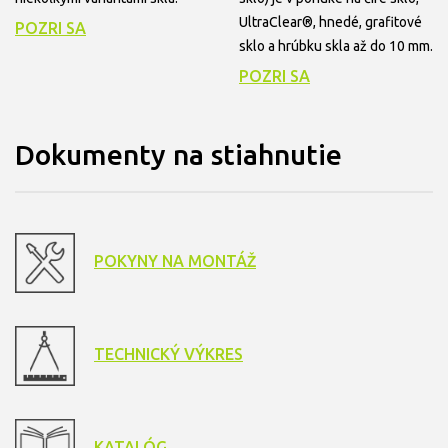
UltraClear®, hnedé, grafitové
POZRI SA
sklo a hrúbku skla až do 10 mm.
POZRI SA
Dokumenty na stiahnutie
POKYNY NA MONTÁŽ
TECHNICKÝ VÝKRES
KATALÓG